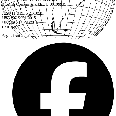
Licenza Comunitaria/EEUU 00109935
AEO IT AEOS 21 1858
UNI ISO 9001/2015
UNI ISO 14001/2015
Cert. TÜV
Seguici sui social