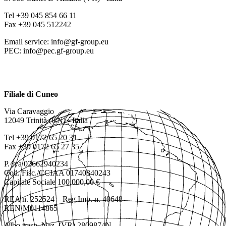
Tel +39 045 854 66 11
Fax +39 045 512242
Email service: info@gf-group.eu
PEC: info@pec.gf-group.eu
Filiale di Cuneo
Via Caravaggio
12049 Trinità (CN) - Italia
Tel +39 0172 65 20 31
Fax +39 0172 65 27 35
P. Iva 02662940234
Cod. Fisc./CCIAA 01740340243
Capitale Sociale 100.000,00 €
REA n. 252524 – Reg.Imp. n. 40648
REN M0114865
Albo trasp. Naz. (VR) 2809874N