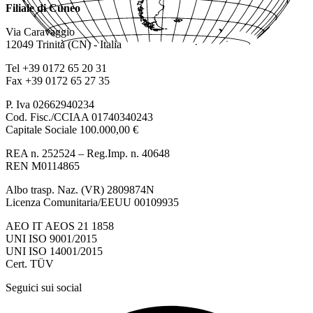
Filiale di Cuneo
Via Caravaggio
12049 Trinità (CN) - Italia
Tel +39 0172 65 20 31
Fax +39 0172 65 27 35
P. Iva 02662940234
Cod. Fisc./CCIAA 01740340243
Capitale Sociale 100.000,00 €
REA n. 252524 – Reg.Imp. n. 40648
REN M0114865
Albo trasp. Naz. (VR) 2809874N
Licenza Comunitaria/EEUU 00109935
AEO IT AEOS 21 1858
UNI ISO 9001/2015
UNI ISO 14001/2015
Cert. TÜV
Seguici sui social