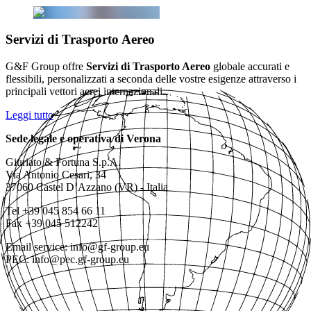
Servizi di Trasporto Aereo
G&F Group offre
Servizi di Trasporto Aereo
globale accurati e
flessibili, personalizzati a seconda delle vostre esigenze attraverso i
principali vettori aerei internazionali.
Leggi tutto
Sede legale e operativa di Verona
Giuriato & Fortuna S.p.A.
Via Antonio Cesari, 34
37060 Castel D’Azzano (VR) - Italia
Tel +39 045 854 66 11
Fax +39 045 512242
Email service: info@gf-group.eu
PEC: info@pec.gf-group.eu